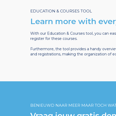
EDUCATION & COURSES TOOL
Learn more with ever
With our Education & Courses tool, you can easi
register for these courses.
Furthermore, the tool provides a handy overview
and registrations, making the organization of 
BENIEUWD NAAR MEER MAAR TOCH WAT
Vraag jouw gratis de