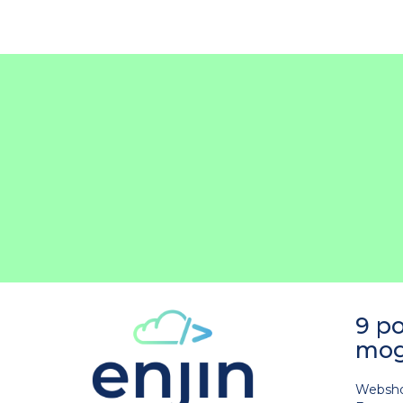
9 po
mog
Websh